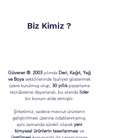
Biz Kimiz ?
Güvener ®
,
2003
yılında
Deri, Kağıt, Yağ
ve Boya
sektörlerinde faaliyet göstermek
üzere kurulmuş olup,
30 yıllık
pazarlama
tecrübesine dayanarak, bu alanda
lider
bir konum elde etmiştir.
Şirketimiz, sadece mevcut ürünlerin
geliştirilmesi üzerine odaklanmamış,
aynı zamanda sürekli olarak
yeni
kimyasal ürünlerin tasarlanması
ve
üretilmesi
konusunda da çalışmalarını